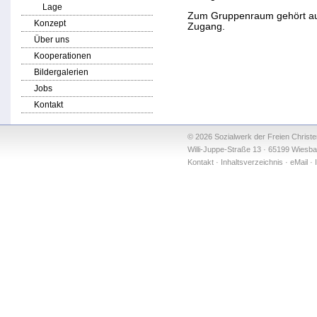
Lage
Zum Gruppenraum gehört auc
Konzept
Zugang.
Über uns
Kooperationen
Bildergalerien
Jobs
Kontakt
© 2026 Sozialwerk der Freien Christ
Willi-Juppe-Straße 13 · 65199 Wiesba
Kontakt
·
Inhaltsverzeichnis
·
eMail
·